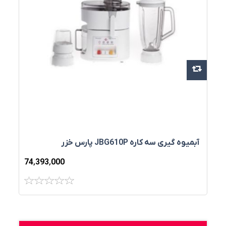
آبميوه گيری سه کاره JBG610P پارس خزر
74٬393٬000