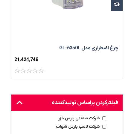
چراغ اضطراري مدل GL-6350L
21٬424٬748
فیلترکردن براساس تولید‌کننده
شرکت صنعتی پارس خزر
شرکت لامپ پارس شهاب