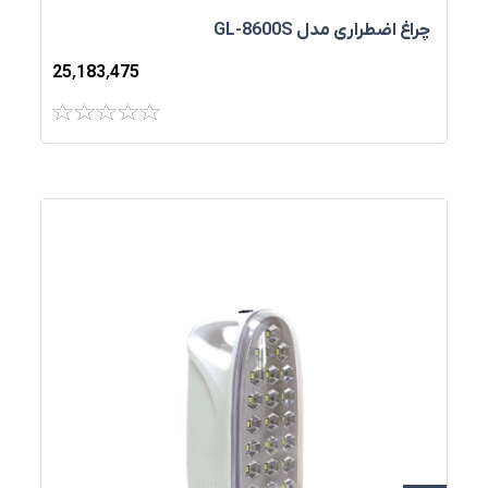
چراغ اضطراري مدل GL-8600S
25٬183٬475