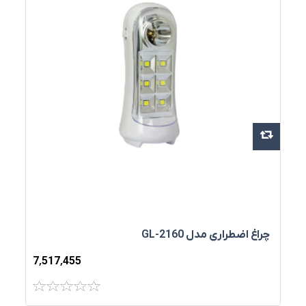
چراغ اضطراري مدل GL-2160
7٬517٬455