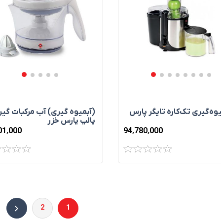
وه‌گيری تک‌کاره تايگر پارس
(آبمیوه گیری) آب‌ مرکبات‌ گير
پالپ پارس خزر
01٬000
94٬780٬000
2
1