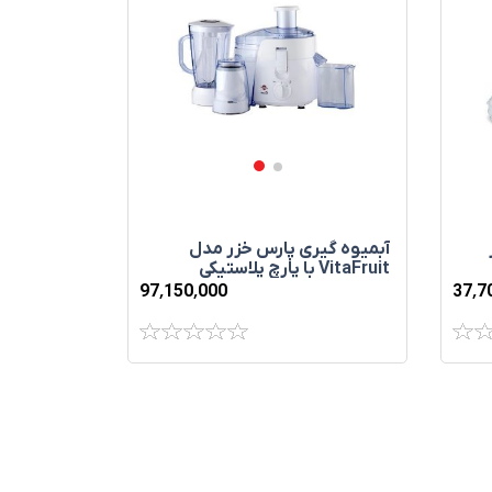
آبمیوه گیری پارس خزر مدل
VitaFruit با پارچ پلاستیکی
97٬150٬000
37٬7