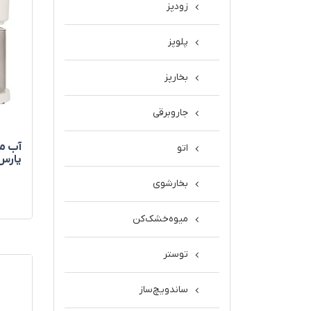
زودپز
پلوپز
بخارپز
جاروبرقی
اتو
پارس
بخارشوی
میوه‌خشک‌کن
توستر
ساندویچ‌ساز