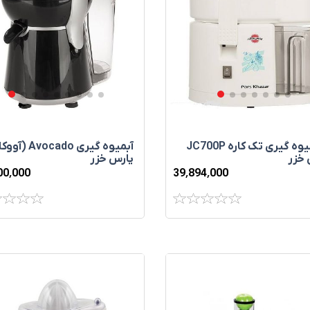
آب‌ ميوه‌ گيری تک‌ کاره JC700P
آبميوه‌ گيری vocado
 خزر
پارس خزر
00٬000
39٬894٬000