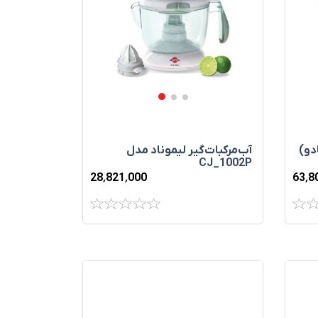
A (آووکادو)
آب‌مرکبات‌گير ليموناد مدل
CJ_1002P
28٬821٬000
63٬8