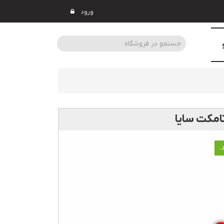
ورود
تامکت سایا
.