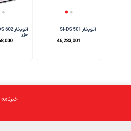
اتوبخار SI-DS 501
اتوبخار Combat (کامبت)
خزر
68٬000
46٬283٬001
64
خبرنامه