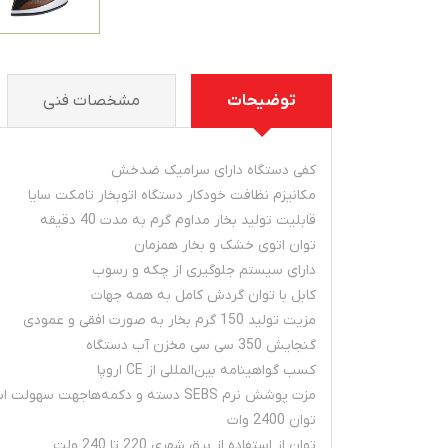
توضیحات
مشخصات فنی
کفی دستگاه دارای سرامیک ضدخش
مکانیزم نظافت خودکار دستگاه اتوبخار تامکت سایا
قابلیت تولید بخار مداوم گرم به مدت 40 دقیقه
توان اتوی خشک و بخار همزمان
دارای سیستم جلوگیری از چکه و رسوب
کابل با توان گردش کامل به همه جهات
مزیت تولید 150 گرم بخار به صورت افقی و عمودی
گنجایش 350 سی سی مخزن آب دستگاه
کسب گواهینامه بین‌المللی از CE اروپا
مزت پوشش نرم SEBS دسته و دکمه‌هاجهت سهولت استفاده
توان 2400 وات
توان از استفاده از برق شهری 220 تا 240 ولت