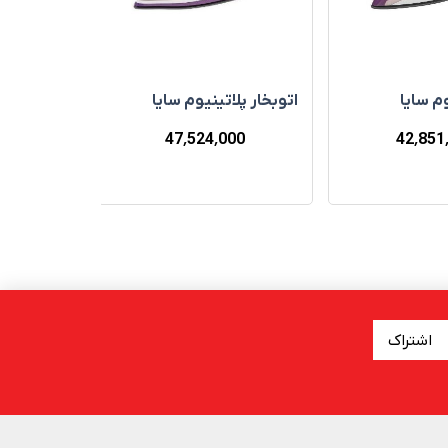
وم سایا
اتوبخار پلاتينيوم سایا
اتوبخار پال
00
47٬524٬000
42٬851
اشتراک