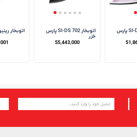
اتوبخار SI-DS 602 پارس
اتوبخار SI-DS 702 پارس
اتوبخار ریني
خزر
55٬443٬000
51٬8
٬001