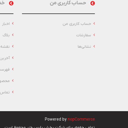
حساب کاربری من
خد
حساب کاربری من
اخبار
سفارشات
بلاگ
نشانی‌ها
نقشه 
آخرین
فهرست
محصول
تماس ب
Powered by
nopCommerce
تمامی حقوق برای شرکت پخش پارس خزر محفوظ است