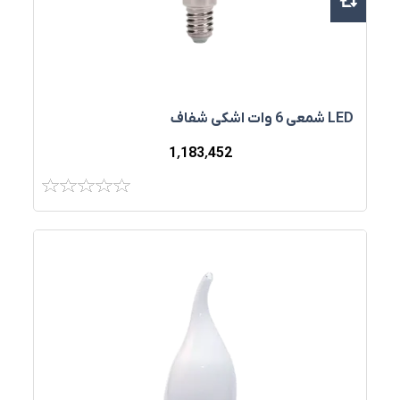
LED شمعی 6 وات اشكی شفاف
1٬183٬452