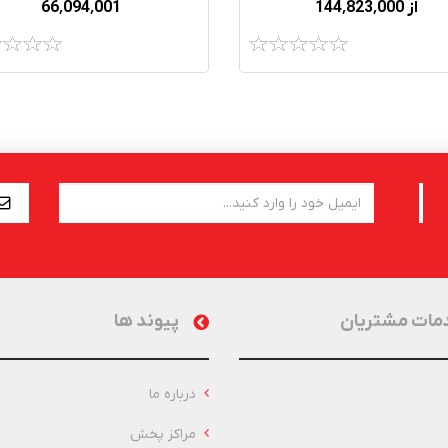
از 144٬823٬000
66٬094٬001
مات مشتریان
پیوند ها
درباره ما
مراکز پخش