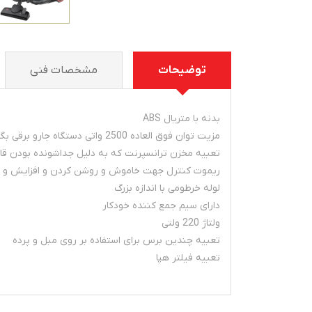
توضیحات
مشخصات فنی
بدنه با متریال ABS
مزیت توان فوق العاده 2500 واتی دستگاه جارو برقی بگلس/بدون پاکت 2500 Pro Power پارس خزر
تعبیه مخزن ترانسپرنت که به دلیل جداشونده بودن ق
ریموت کنترل جهت خاموش و روشن کردن و افزایش و
لوله خرطومی با اندازه بزرگ
دارای سیم جمع کننده خودکار
ولتاژ 220 ولتی
تعبیه چندین برس برای استفاده بر روی مبل و پرده
تعبیه فیلتر هپا