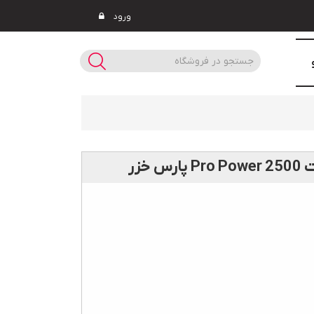
ورود
خزر