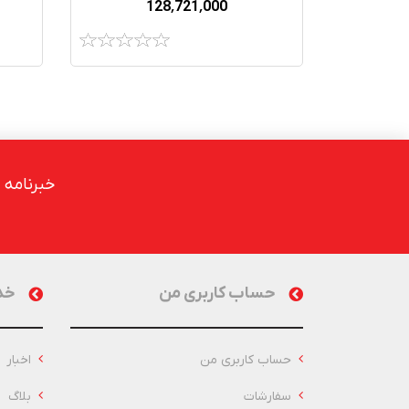
128٬721٬000
خبرنامه
حساب کاربری من
خد
حساب کاربری من
اخبار
سفارشات
بلاگ