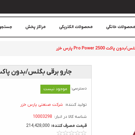
حصولات خانگی
محصولات الکتریکی
مراکز پخش
جستجو
پاکت 2500 Pro Power پارس خزر
جارو برقی بگلس/بدون پاکت 2500 Pro Power پارس 
دسترسی:
موجود نیست
تولید کننده:
شرکت صنعتی پارس خزر
شناسه کالا در انبار:
10003298
قيمت مصرف کننده:
214٬428٬000