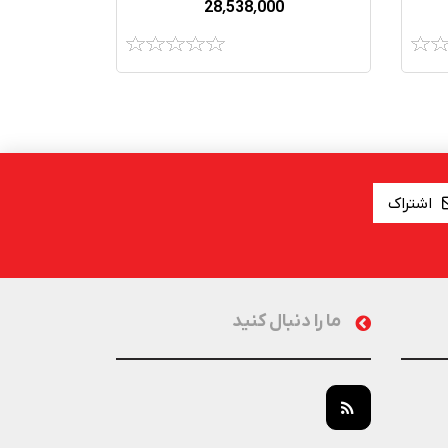
28٬538٬000
اشتراک
ما را دنبال کنید