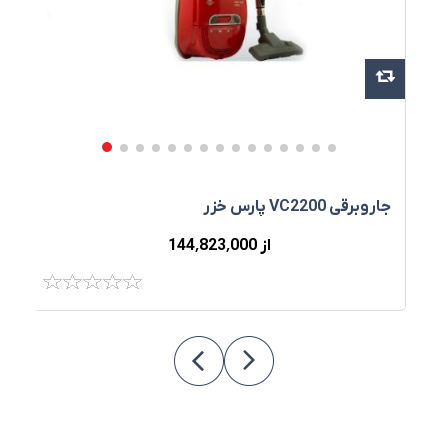
جاروبرقی VC2200 پارس خزر
جا
از 144٬823٬000