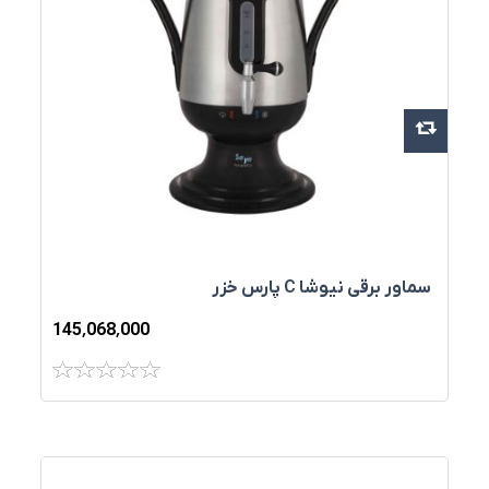
سماور برقی نيوشا C پارس خزر
145٬068٬000