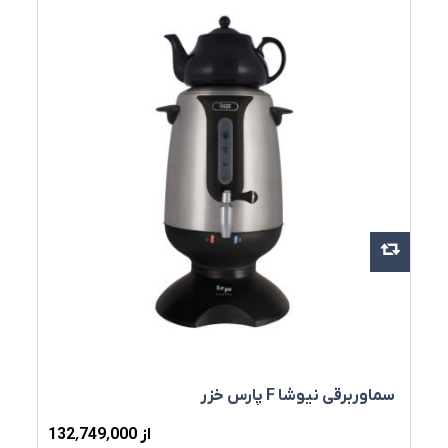
سماوربرقی نیوشا F پارس خزر
از 132٬749٬000