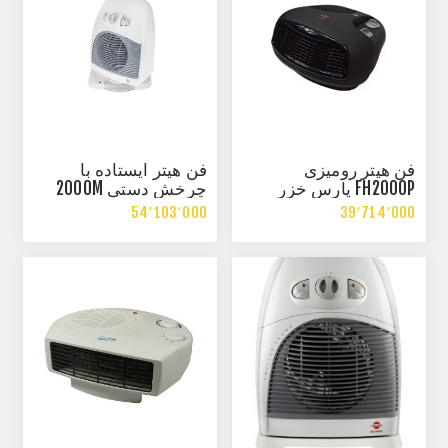
فن هيتر رومیزی
فن هيتر ايستاده با
FH2000P پارس خزر
چرخش دستی 2000M
54٬103٬000
39٬714٬000