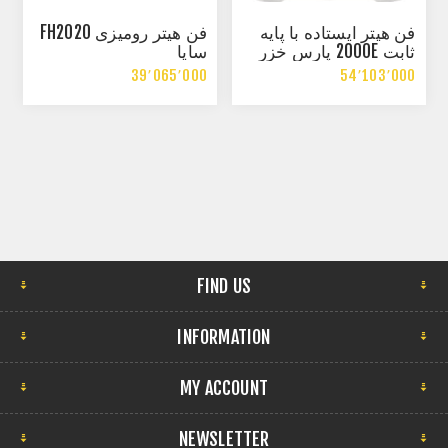
فن هيتر ايستاده با پایه
فن هيتر رومیزی FH2020
ثابت 2000E پارس خزر
سایا
39٬065٬000
54٬103٬000
FIND US
INFORMATION
MY ACCOUNT
NEWSLETTER