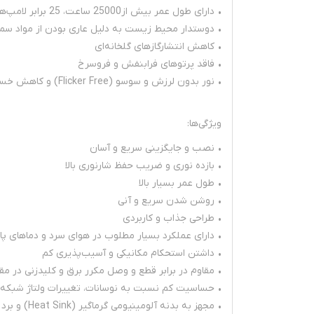
• دارای طول عمر بیش از25000 ساعت، 25 برابر لامپ‌های رشته‌ای و 3 برابر لامپ‌های کم‌مصرف
• دوستدار محیط زیست به دلیل عاری بودن از مواد سمی جی
• کاهش انتشارگازهای گلخانه‌ای
• فاقد پرتوهای فرابنفش و فروسرخ
• نور بدون لرزش و سوسو (Flicker Free) و کاهش خستگی چشم
ویژگی‌ها:
• نصب و جایگزینی سریع و آسان
• بازده نوری و ضریب حفظ شارنوری بالا
• طول عمر بسیار بالا
• روشن شدن سریع و آنی
• طراحی جذاب و کاربردی
• دارای عملکرد بسیار مطلوب در هوای سرد و دماهای پا
• داشتن استحکام مکانیکی و آسیب‌پذیری کم
• مقاوم در برابر قطع و وصل مکرر برق و کلیدزنی در م
• حساسیت کم نسبت به نوسانات، تغییرات ولتاژ شبکه و دما
• مجهز به بدنه آلومینیومی گرماگیر (Heat Sink) و برد فلزی (MCPCB) جهت بالابردن ضریب انتقال حرارت در راستای افزایش طول عمر LED Chip