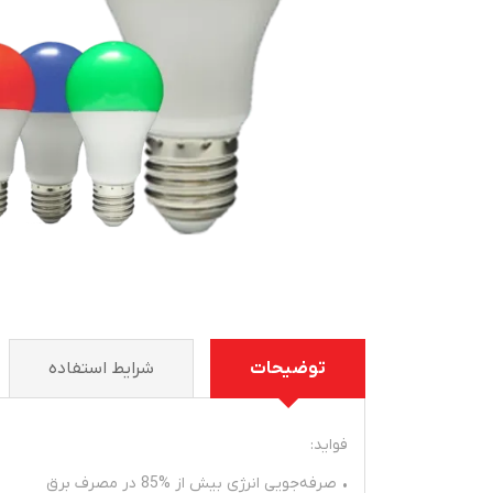
توضیحات
شرايط استفاده
فواید:
• صرفه‌جویی انرژی بیش از %85 در مصرف برق