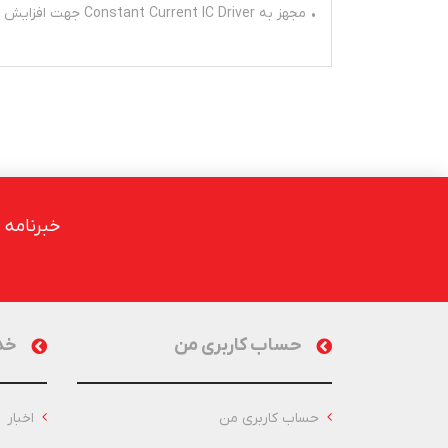
• مجهز به Constant Current IC Driver جهت افزایش عمر و کارکرد درایور الکترونیک و منبع نوری LED
خبرنامه
حساب کاربری من
خد
حساب کاربری من
اخبار