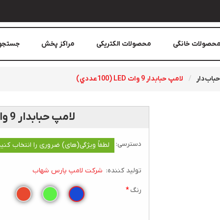
حصولات خانگی
محصولات الکتریکی
مراکز پخش
جستجو
باب‌دار
لامپ حبابدار 9 وات LED (100عددي)
لامپ حبابدار 9 وات LED (100عددي)
دسترسی:
لطفاً ویژگی(های) ضروری را انتخاب کنید
تولید کننده:
شرکت لامپ پارس شهاب
رنگ
*