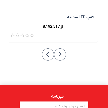
لامپ LED سفینه
ED
از 8٬192٬517
خبرنامه