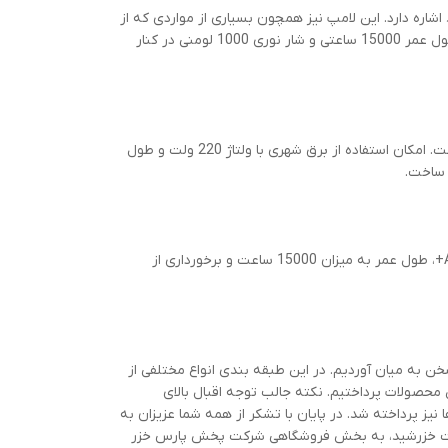
ه پرفروش محصولات شرکت خزرشید به لامپ 12 وات A60 خزرشید اشاره دارد. این لامپ نیز همچون بسیاری از مواردی که از
آن ها نام بردیم، دارای سری E27 بوده و استفاده از آن در عمده مکان ها، راحت است. طول عمر 15000 ساعتی و شار نوری 1000 لومنی در کنار
این لامپ از سری E27 در ساختار خود بهره مند است و از رتبه انرژی A+ نیز برخوردار است. امکان استفاده از برق شهری با ولتاژ 220 ولت و طول
و اما آخرین مدل این لیست به لامپ 12 وات حبابی A65 خزرشید می رسد. رتبه انرژی A+، طول عمر به میزان 15000 ساعت و برخورداری از
به میان آوردیم. در این طبقه بندی انواع مختلفی از
سی فنی این محصولات پرداختیم. نکته جالب توجه اقبال بالای
یز پرداخته شد. در پایان با تشکر از همه شما عزیزان به
کت خزرشید، به بخش فروشگاهی شرکت پخش پارس خزر