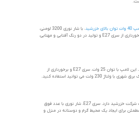
شت.
ت توان بالای خزرشید
، با شار نوری 3200 لومنی،
طول عمر 15000 ساعتی و رده انرژی A+ حرف های بسیاری برای گفتن دارد. همچنین برخورداری از سری E27 و تولید در دو رنگ آفتابی و مهتابی،
مورد ششم پرفروش ترین ها در بین محصولات شرکت خزرشید اشاره دارد به لامپ A95. این لامپ با توان 25 وات، سری E27 و برخورداری از
نیز مشتریان بسیاری در بین محصولات شرکت خزرشید دارد. سری E27، شار نوری با عدد فوق
ساعتی در این لامپ، یک انتخاب مطمئن برای ایجاد یک محیط گرم و دوستانه در منزل و