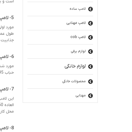
است و ب
لامپ ساده
5- لامپ LED مهتابی 40 وات حبابی بزرگ توان بالا E27 شرکت خزرشید
لامپ مهتابی
مورد اول
لامپ cob
جذابیت خ
لوازم برقی
6- لامپ LED مهتابی 25 وات حبابی A95 DOB شرکت خزرشید
لوازم خانگی
حباب 95 در دسترس شما خواهد بود. لازم به ذکر است که این لامپ را به راحتی به کمک برق شهری با ولتاژ 230 ولت می توانید استفاده کنید.
محصولات خانگی
7- لامپ LED مهتابی 50 وات حبابی بزرگ توان بالا E27 شرکت خزرشید
مهتابی
این لامپ عل
محل کار 
8- لامپ LED مهتابی 12 وات حبابی A60 شرکت خزرشید