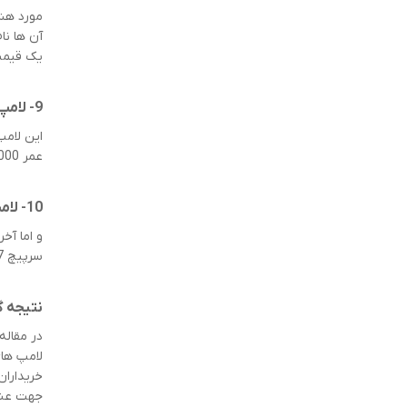
یک قیمت
9- لامپ LED مهتابی 9 وات حبابی A60 شرکت خزرشید
عمر 15000 ساعتی، از آن یک انتخاب جذاب در خرید لامپ برای منزل و محل کار، خواهد ساخت.
10- لامپ LED مهتابی 12 وات حبابی A65 شرکت خزرشید
سرپیچ E27 از ویژگی های لامپ A65 از گروه محصولات شرکت خزرشید است.
نتیجه 
در مقاله
خریداران
جهت عنا