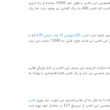
و پرداخته می شود و همانطور که از نامش پیدا است به شکل حبابی عرضه می شود. همچنین این لامپ با طول عمر 15000 ساعته و رده انرژی
A خیال شما را بابت طول عمر طولانی و مصرف بهینه آسوده خواهد کرد. لازم به ذکر است که لامپ A80 به رنگ آفتابی نیز وجود دارد، اما رنگ
 اشاره دارد؛
لامپ LED مهتابی 15 وات حبابی A70
که با
شار نوری 1350 لومنی، رده انرژی A+ و سرپیچ E27 در دسترس شما قرار دارد. طول عمر این لامپ نیز مانند مورد قبلی به 15000 ساعت می رسد
ت شرکت خزرشید می رسیم. این لامپ در کنار ویژگی هایی
 850 لومنی، عمر 15000 ساعته و رتبه انرژی A+، قیمت بسیار مناسبی نیز دارد و یک لامپ کاملا اقتصادی با توجه به
تا به حال به آن ها پرداختیم، می شوید. شار نوری
لامپ
، 2700 لومن و طول عمر آن 15000 ساعت است. همچنین این لامپ از سرپیچ E27 در ساختار خود بهره مند