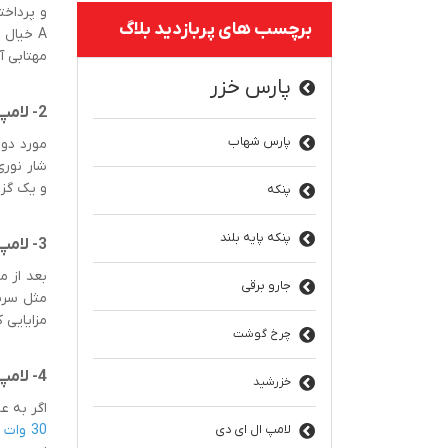
برچسب های پربازدید بلاگ
مهتابی آ
پارس خزر
2- لامپ LED مهتابی 15 وات حبابی A70 شرکت خزرشید
پارس شهاب
مورد دوم
و یک گزی
پنکه
پنکه پایه بلند
3- لامپ LED مهتابی 10 وات حبابی A60 شرکت خزرشید
بعد از م
جارو برقی
مزایایی ک
چرخ گوشت
4- لامپ LED مهتابی 30 وات حبابی بزرگ توان بالا E27 شرکت خزرشید
خزرشید
اگر به ع
30 وات توان بالای شرکت خزرشید
لامپ ال ای دی