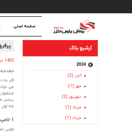
صفحه اصلی
م
پرفر
آرشیو بلاگ
1403 شهریور 18, یکشنبه
2024
مقدمه
آبان (2)
اگر به د
مهر (1)
مشغول ا
شهریور (2)
ماه اول سال 1403 خوا
مرداد (1)
خرداد (1)
1-لامپ LED مهتابی 20 وات حبابی A80 شرکت خزرشید
اولین م