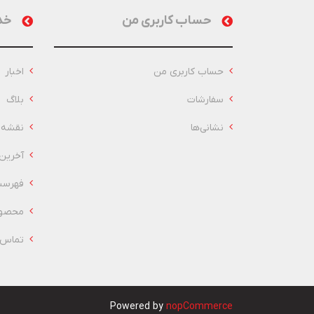
حساب کاربری من
خد
حساب کاربری من
اخبار
سفارشات
بلاگ
نشانی‌ها
نقشه 
آخرین
فهرست
محصول
تماس ب
Powered by
nopCommerce