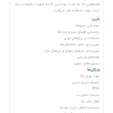
فضاهایی که به شدت روشنایی بالا به صورت یکنواخت نیاز
دارند، مورد استفاده قرار می‌گیرد.
کاربرد
روشنایی محوطه
روشنایی فضاى سبز و پارك‌ها
استفاده در برج‌هاى نورى
نورپردازى نماى ساختمان‌ها
نورپردازى پل‌هاى سواره و پل‌هاى عابر
فضاهاى ورزشی
بیلبوردهاى شهرى
ویژگی‌ها
بهره نورى بالا
مصرف انرژى پایین
IP66
شیشه سکوریت
طول عمر بالا
سیستم انتقال حرارت بهینه