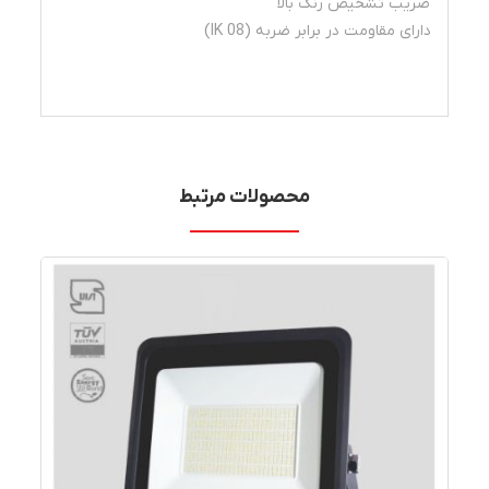
ضریب تشخیص رنگ بالا
داراى مقاومت در برابر ضربه (IK 08)
محصولات مرتبط