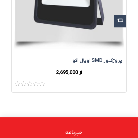
پروژکتور SMD اوپال اکو
از 2٬695٬000
خبرنامه