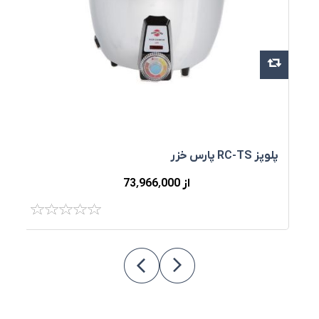
پ
پلوپز RC-TS پارس خزر
از 73٬966٬000