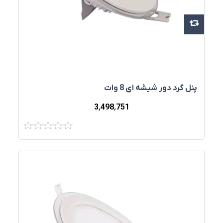
پنل گرد دور شيشه اي 8 وات
3٬498٬751