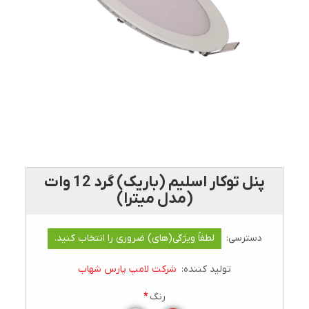
پنل توکار اسليم (باريک) گرد 12 وات
(مدل میترا)
دسترسی:
لطفاً ویژگی(های) ضروری را انتخاب کنید.
تولید کننده:
شرکت لامپ پارس شهاب
رنگ
*