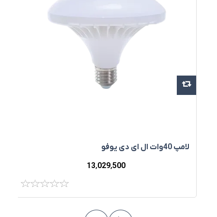
لامپ 40وات ال ای دی يوفو
س
13٬029٬500