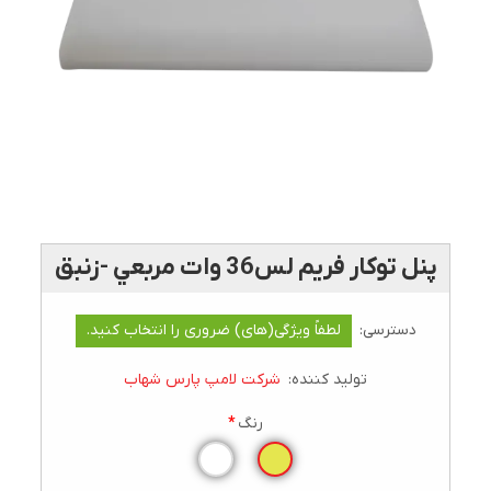
پنل توکار فريم لس36 وات مربعي -زنبق
دسترسی:
لطفاً ویژگی(های) ضروری را انتخاب کنید.
تولید کننده:
شرکت لامپ پارس شهاب
رنگ
*