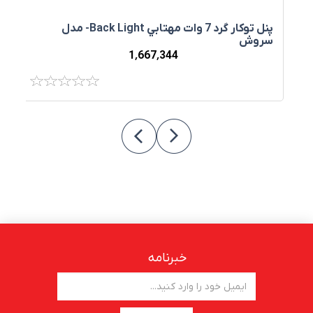
پنل توکار گرد 7 وات مهتابي Back Light- مدل
پ
سروش
1٬667٬344
خبرنامه