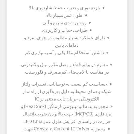
• بازده نوری و ضریب حفظ شارنوری بالا
• طول عمر بسیار بالا
• روشن شدن سریع و آنی
• طراحی جذاب و کاربردی
• دارای عملکرد بسیار مطلوب در هوای سرد و
دماهای پایین
• داشتن استحکام مکانیکی و آسیب‌پذیری کم
• مقاوم در برابر قطع و وصل مکرر برق و کلیدزنی
در مقایسه با لامپ‌های کم‌مصرف و فلورسنت
• حساسیت کم نسبت به نوسانات، تغییرات ولتاژ
شبکه و دمای محیط به دلیل بهره‌گیری از راه‌انداز
الکترونیکی جریان ثابت مبتنی بر IC
• مجهز به بدنه آلومینیومی گرماگیر (Heat Sink) و
برد فلزی (MCPCB) جهت بالابردن ضریب انتقال
حرارت در راستای افزایش طول عمر LED Chip
• مجهز به Constant Current IC Driver جهت