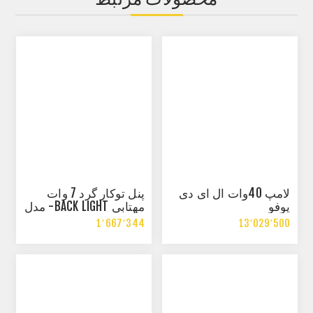
لامپ 40وات ال ای دی
پنل توکار گرد 7 وات
يوفو
مهتابي BACK LIGHT- مدل
سروش
1٬667٬344
13٬029٬500