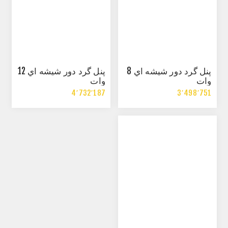
پنل گرد دور شيشه اي 8
پنل گرد دور شيشه اي 12
وات
وات
4٬732٬187
3٬498٬751