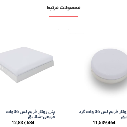
محصولات مرتبط
پنل روکار فريم لس 36 وات گرد
پنل روکار فريم لس 36وات
يق
مربعی-شقايق
12٬837٬684
11٬539٬464