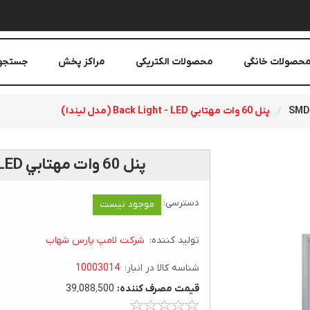
حصولات خانگی
محصولات الکتریکی
مراکز پخش
جستجو
SM
پنل 60 وات مهتابي Back Light - LED (مدل ليندا)
پنل 60 وات مهتابي Back Light - LED (مدل ليندا)
دسترسی:
موجود نیست
تولید کننده:
شرکت لامپ پارس شهاب
شناسه کالا در انبار:
10003014
قيمت مصرف کننده:
39٬088٬500