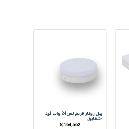
پنل روکار فريم لس24 وات گرد
-شقايق
8٬164٬562