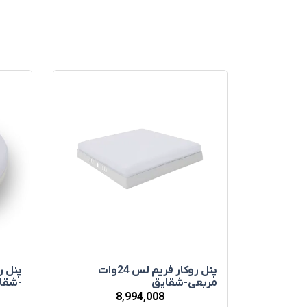
پنل روکار فريم لس 24وات
مربعی-شقايق
-شقا
8٬994٬008