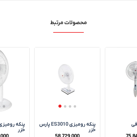
محصولات مرتبط
پنکه روميزی ES3010 پارس
فی
خزر
خزر
٬000
58٬729٬000
75٬8