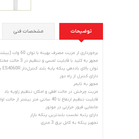
توضیحات
مشخصات فنی
برخورداری از مزیت مصرف بهینه با توان 60 وات (بیشترین میزان)
مجهز به کلید با قابلیت لمسی و تنظیم در 3 حالت مختلف
توان بالای باددهی پنکه پايه بلند کنترل‌دار ES4060R پارس خزر
دارای کنترل از راه دور
مجهز به تایمر
مزیت چرخش در حالت افقی و امکان تنظیم زاویه باد
قابلیت تنظیم ارتفاع تا 40 سانتی متر بیشتر از حالت اولیه
جانمایی فیوز حرارتی در موتور
دارای رتبه نخست بلندترین پنکه بازار
تجهیز پنکه به کابل برق 3 متری