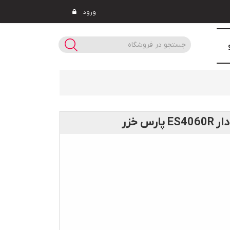
ورود
س خزر