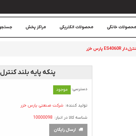
حصولات خانگی
محصولات الکتریکی
مراکز پخش
جستجو
ES406 پارس خزر
پنکه پايه بلند کنترل‌دار ES4060R پار
دسترسی:
موجود
تولید کننده:
شرکت صنعتی پارس خزر
شناسه کالا در انبار:
10000098
ارسال رایگان