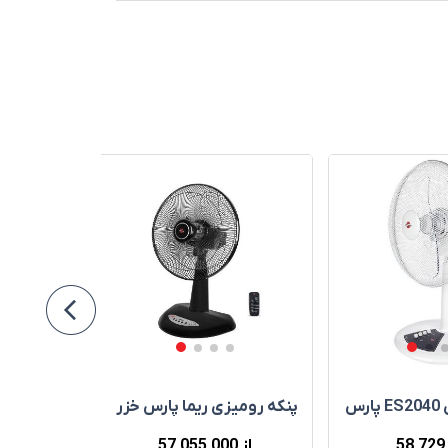
پنکه روميزی ES2040 پارس
پنکه روميزی ریما پارس خزر
پارس خزر
58٬729
از 57٬055٬000
00