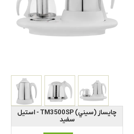
چايساز (سيني) TM3500SP - استيل
سفيد