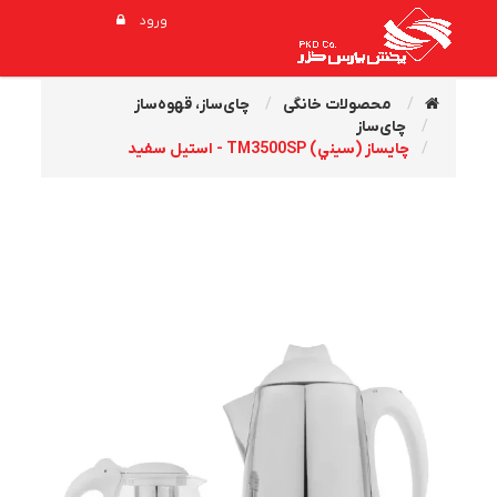
ورود
محصولات خانگی
چای‌ساز، قهوه‌ساز
چای‌ساز
چايساز (سيني) TM3500SP - استيل سفيد