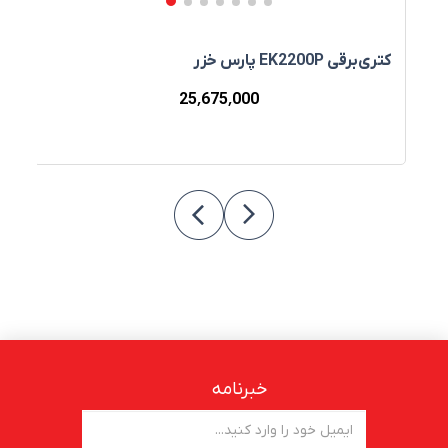
کتری‌برقی EK2200P پارس خزر
د
25٬675٬000
خبرنامه