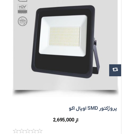
پروژکتور SMD اوپال اکو
پ
از 2٬695٬000