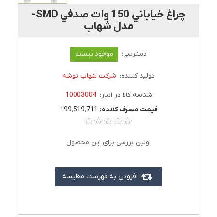
چراغ خياباني 150 وات صدفي SMD-
مدل شهاب
دسترسی:
موجود نیست
تولید کننده:
شرکت شهاب توشه
شناسه کالا در انبار:
10003004
قيمت مصرف کننده:
199٬519٬711
اولین بررسی برای این محصول
افزودن به فهرست مقایسه