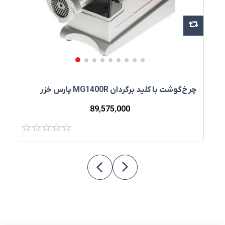
چرخ‌گوشت با کليد برگردان MG1400R پارس خزر
چ
FP2
89٬575٬000