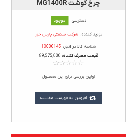
چرخ گوشت MG1400R
دسترسی:
موجود
تولید کننده:
شرکت صنعتی پارس خزر
شناسه کالا در انبار:
10000145
قيمت مصرف کننده:
89٬575٬000
اولین بررسی برای این محصول
افزودن به فهرست مقایسه