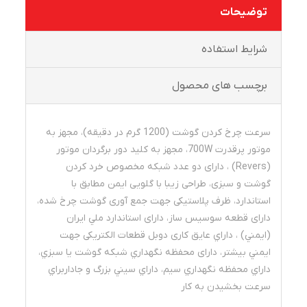
توضیحات
شرايط استفاده
برچسب های محصول
سرعت چرخ کردن گوشت (1200 گرم در دقیقه)، مجهز به
موتور پرقدرت 700W، مجهز به کلید دور برگردان موتور
(Revers) ، دارای دو عدد شبکه مخصوص خرد كردن
گوشت و سبزی، طراحی زیبا با گلویی ایمن مطابق با
استاندارد، ظرف پلاستیکی جهت جمع آوری گوشت چرخ شده،
دارای قطعه سوسیس ساز، دارای استاندارد ملي ايران
(ايمني) ، داراي عایق کاری دوبل قطعات الکتریکی جهت
ايمني بيشتر، دارای محفظه نگهداري شبكه گوشت يا سبزي،
داراي محفظه نگهداري سيم، داراي سيني بزرگ و جاداربراي
سرعت بخشيدن به كار