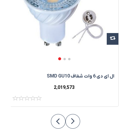
ال ای دی 6 وات شفاف SMD GU10
ال
2٬019٬573