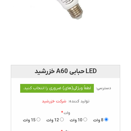
LED حبابی A60 خزرشید
دسترسی:
لطفاً ویژگی(های) ضروری را انتخاب کنید.
تولید کننده:
شرکت خزرشید
وات
*
8 وات
10 وات
12 وات
15 وات