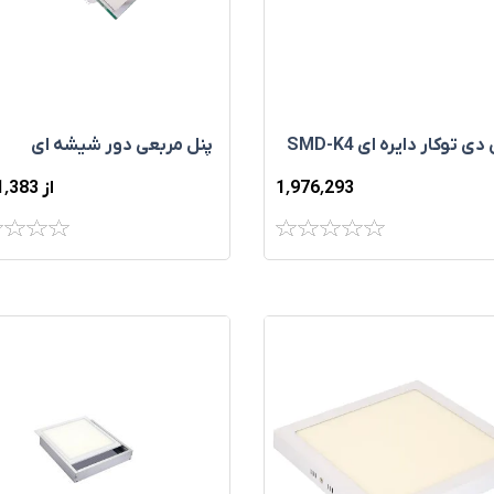
دی توکار دایره ای SMD-K4
پنل مربعی دور شیشه ای
1٬976٬293
از 7٬631٬383