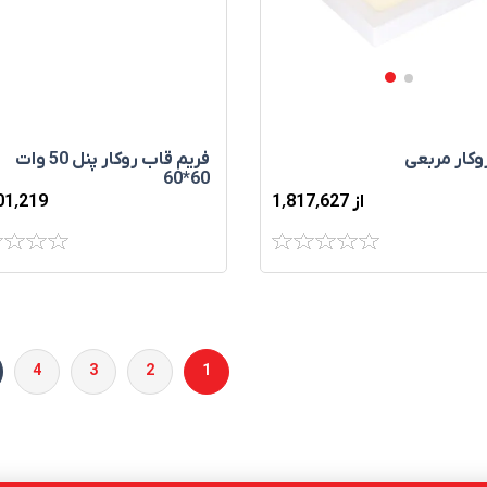
فریم قاب روکار پنل 50 وات
وکار مربعی
60*60
01٬219
از 1٬817٬627
4
3
2
1