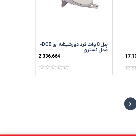
پنل 8 وات گرد دورشيشه اي DOB-
مدل نسترن
2٬336٬664
17٬1