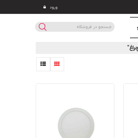
ورود
راغ"