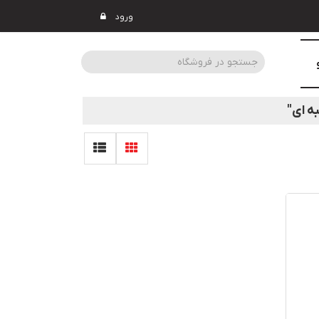
ورود
ه ای"