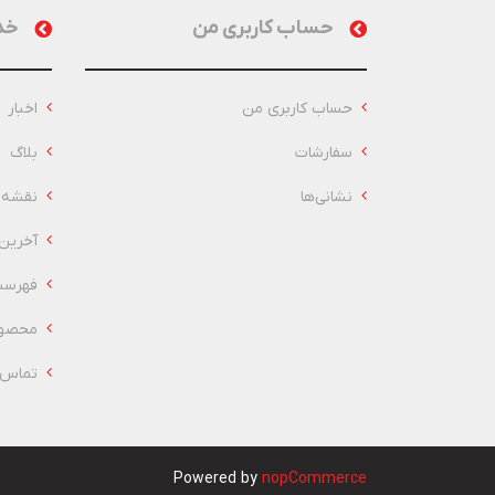
حساب کاربری من
خد
حساب کاربری من
اخبار
سفارشات
بلاگ
نشانی‌ها
نقشه 
آخرین
فهرست
محصول
تماس ب
Powered by
nopCommerce