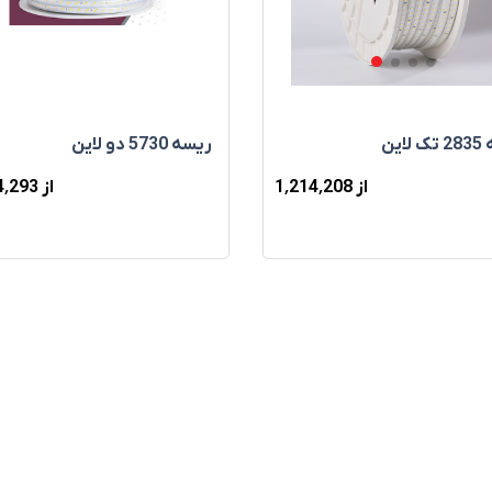
ريسه 5730 دو لاين
اين
از 1٬384٬293
از 1٬214٬208