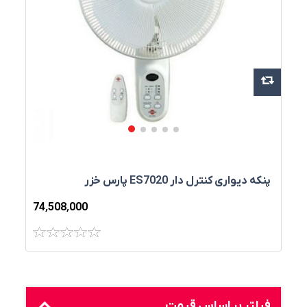
پنکه ديواری کنترل‌ دار ES7020 پارس خزر
74٬508٬000
فیلتر بر اساس قیمت