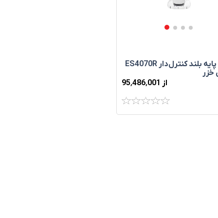
پنکه پايه بلند کنترل‌دار ES4070R
 خزر
از 95٬486٬001