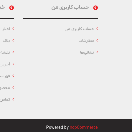
حساب کاربری من
خد
حساب کاربری من
اخبار
سفارشات
بلاگ
نشانی‌ها
نقشه 
آخرین
فهرست
محصول
تماس ب
Powered by
nopCommerce