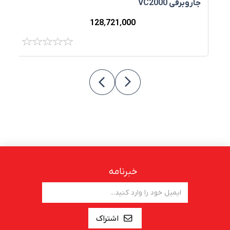
جاروبرقی VC2000
جا
128٬721٬000
خبرنامه
اشتراک