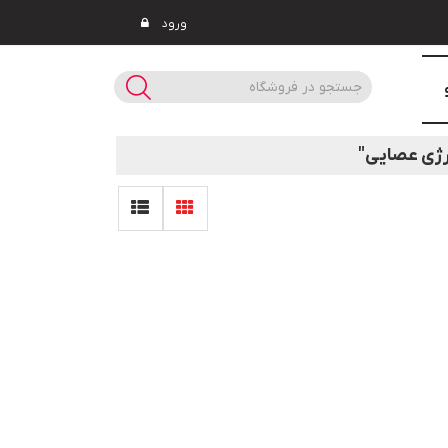
ورود
رژی عصایی"