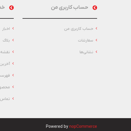
حساب کاربری من
خد
حساب کاربری من
اخبار
سفارشات
بلاگ
نشانی‌ها
نقشه 
آخرین
فهرست
محصول
تماس ب
Powered by
nopCommerce