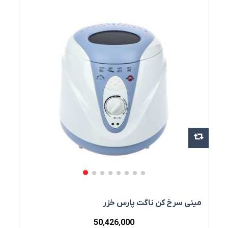
مينی سرخ‌ کن ناگت پارس خزر
50٬426٬000