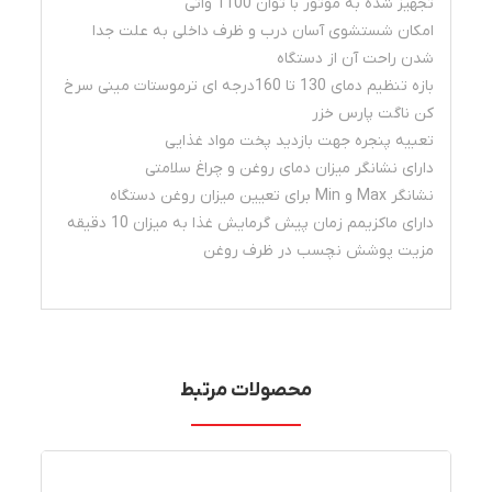
تجهیز شده به موتور با توان 1100 واتی
امکان شستشوی آسان درب و ظرف داخلی به علت جدا
شدن راحت آن از دستگاه
بازه تنظیم دمای 130 تا 160درجه ای ترموستات مينی سرخ‌
کن ناگت پارس خزر
تعبیه پنجره جهت بازدید پخت مواد غذایی
دارای نشانگر میزان دمای روغن و چراغ سلامتی
نشانگر Max و Min برای تعیین میزان روغن دستگاه
دارای ماکزیمم زمان پیش گرمایش غذا به میزان 10 دقیقه
مزیت پوشش نچسب در ظرف روغن
محصولات مرتبط