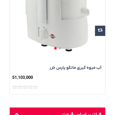
آب‌ ميوه‌ گيری مانگو پارس خزر
51٬103٬000
فیلتر بر اساس قیمت