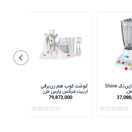
مخلوط‌ کن شاين‌تک Shine
گوشت‌ کوب هم‌ زن‌برقی
پارس خزر
‌اربيت ميکس پارس خزر
00
37٬088
79٬873٬000