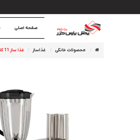
صفحه اصلی
م
محصولات خانگی
غذاساز
غذا ساز 11 کاره پروکيت Prokit سایا