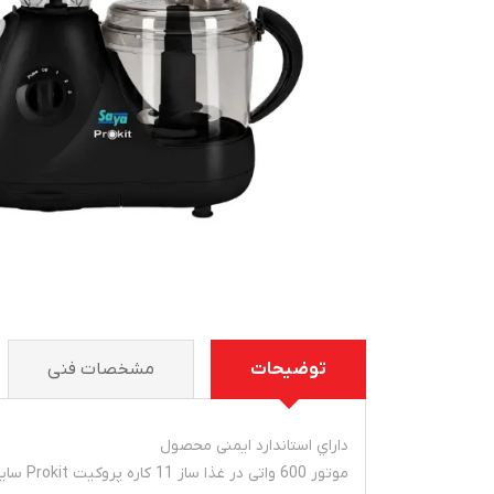
توضیحات
مشخصات فنی
داراي استاندارد ایمنی محصول
موتور 600 واتی در غذا ساز 11 کاره پروکيت Prokit سایا