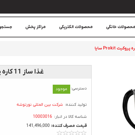
حصولات خانگی
محصولات الکتریکی
مراکز پخش
جستجو
غذا ساز 11 کاره پروکيت Prokit سایا
دسترسی:
موجود
تولید کننده:
شرکت بین المللی نورتوشه
شناسه کالا در انبار:
10003016
قيمت مصرف کننده:
141٬496٬000