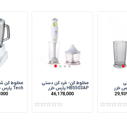
ی
مخلوط‌ کن- خُرد کن دستی
HB5503AP پارس خزر
Tech پارس خزر
٬000
46٬178٬000