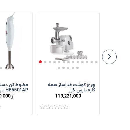
چرخ‌ گوشت غذاساز همه
مخلوط کن دست
 شوگان
کاره پارس خزر
HB5501AP پارس خزر
119٬221٬000
از 29٬939٬000
58