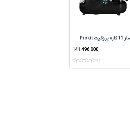
غذا ساز 11 کاره پروکيت Prokit
141٬496٬000