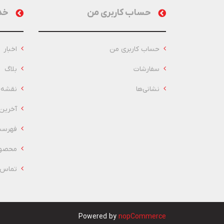
حساب کاربری من
خد
حساب کاربری من
اخبار
سفارشات
بلاگ
نشانی‌ها
نقشه 
آخرین
فهرست
محصول
تماس ب
Powered by
nopCommerce