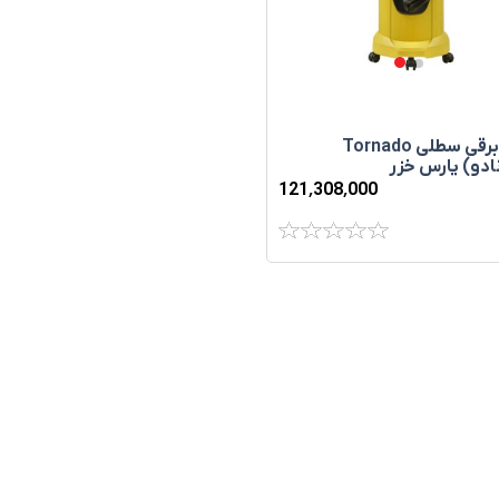
جاروبرقی سطلی Tornado
ادو) پارس خزر
121٬308٬000