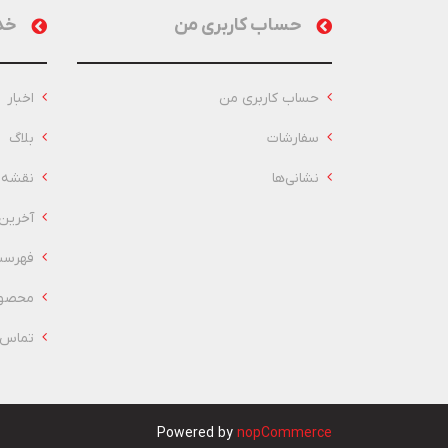
حساب کاربری من
خد
حساب کاربری من
اخبار
سفارشات
بلاگ
نشانی‌ها
نقشه 
آخرین
فهرست
محصول
تماس ب
Powered by
nopCommerce