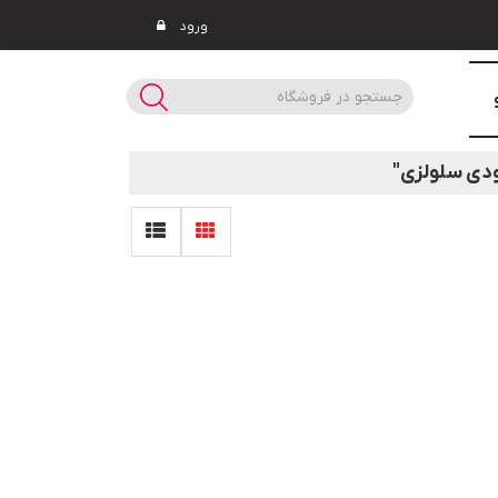
ورود
ودی سلولزی"