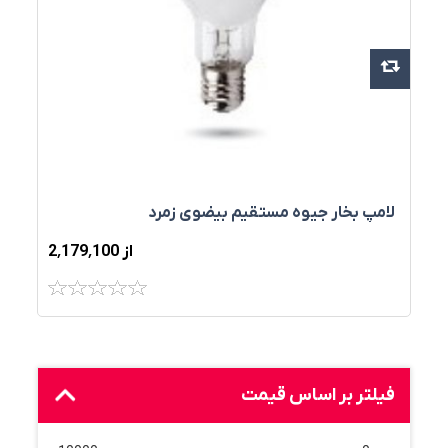
لامپ بخار جیوه مستقیم بیضوی زمرد
از 2٬179٬100
فیلتر بر اساس قیمت