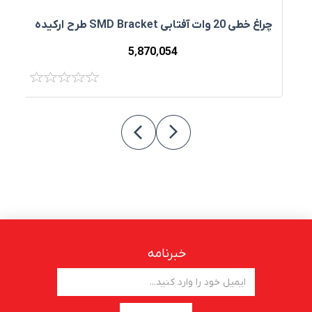
چراغ خطي 20 وات آفتابي SMD Bracket طرح ارکيده
لا
5٬870٬054
خبرنامه