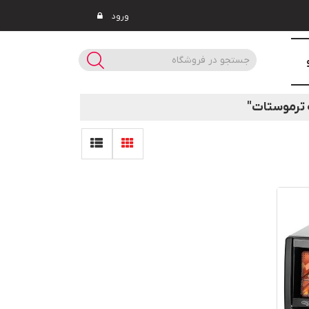
ورود
 ترموستات"