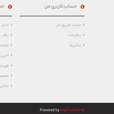
حساب کاربری من
خد
حساب کاربری من
اخبار
سفارشات
بلاگ
نشانی‌ها
نقشه 
آخرین
فهرست
محصول
تماس ب
Powered by
nopCommerce