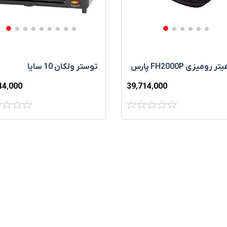
فن هيتر رومیزی FH2000P پارس
توستر ولکان 10 سایا
44٬000
39٬714٬000