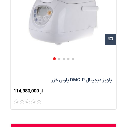
پلوپز ديجيتال DMC-P پارس خزر
از 114٬980٬000