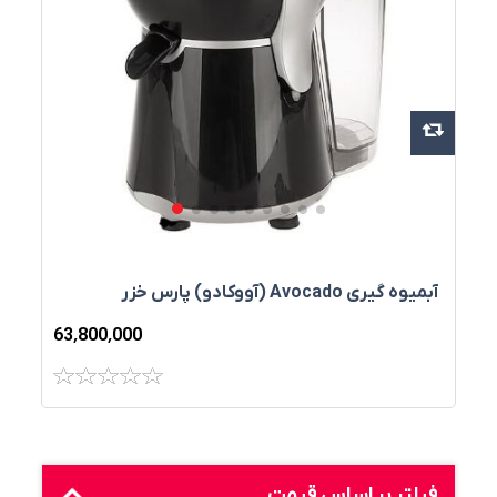
آبميوه‌ گيری Avocado (آووکادو) پارس خزر
63٬800٬000
فیلتر بر اساس قیمت