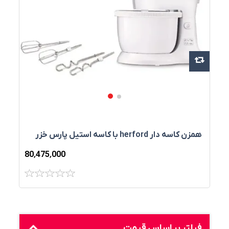
همزن کاسه دار herford با کاسه استیل پارس خزر
80٬475٬000
فیلتر بر اساس قیمت