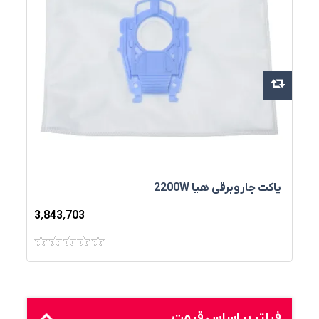
پاکت جاروبرقي هپا 2200W
3٬843٬703
فیلتر بر اساس قیمت