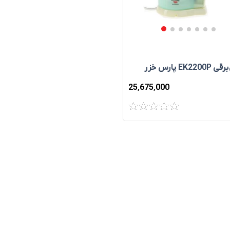
EK220 پارس خزر
25٬675٬000