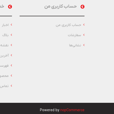
حساب کاربری من
خد
حساب کاربری من
اخبار
سفارشات
بلاگ
نشانی‌ها
نقشه 
آخرین
فهرست
محصول
تماس ب
Powered by
nopCommerce