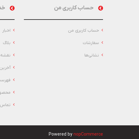
حساب کاربری من
خد
حساب کاربری من
اخبار
سفارشات
بلاگ
نشانی‌ها
نقشه 
آخرین
فهرست
محصول
تماس ب
Powered by
nopCommerce