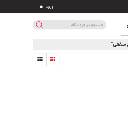
ورود
 سقفی"