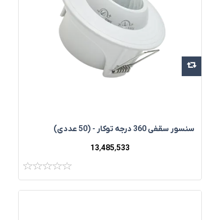
سنسور سقفي 360 درجه توکار - (50 عددي)
13٬485٬533