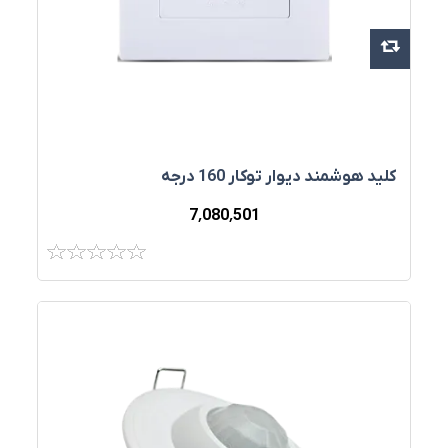
کليد هوشمند ديوار توکار 160 درجه
7٬080٬501