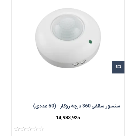
سنسور سقفي 360 درجه روکار - (50 عددي)
14٬983٬925