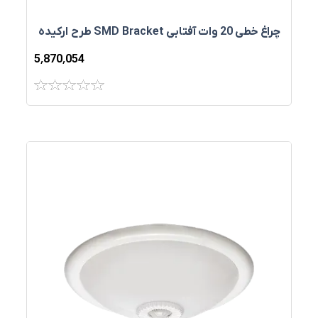
چراغ خطي 20 وات آفتابي SMD Bracket طرح ارکيده
5٬870٬054