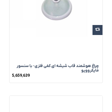
چراغ هوشمند قاب شیشه ای کفی فلزی- با سنسور
مایکروویو
5٬659٬639