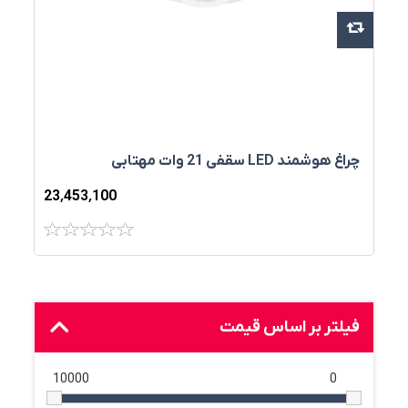
چراغ هوشمند LED سقفي 21 وات مهتابی
23٬453٬100
فیلتر بر اساس قیمت
10000
0