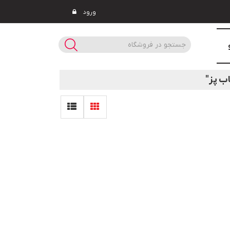
ورود
ب پز"