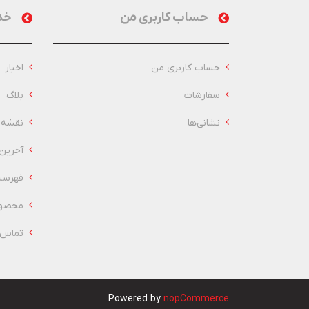
حساب کاربری من
خد
حساب کاربری من
اخبار
سفارشات
بلاگ
نشانی‌ها
نقشه 
آخرین
فهرست
محصول
تماس ب
Powered by
nopCommerce