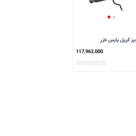
پز گريل پارس خزر
117٬963٬000