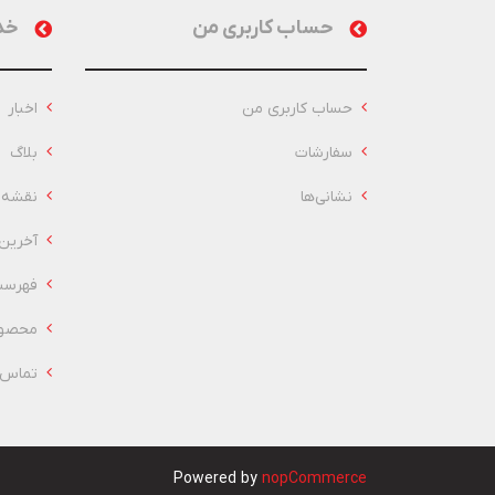
حساب کاربری من
خد
حساب کاربری من
اخبار
سفارشات
بلاگ
نشانی‌ها
نقشه 
آخرین
فهرست
محصول
تماس ب
Powered by
nopCommerce