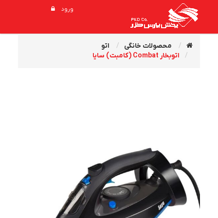
ورود
محصولات خانگی
اتو
اتوبخار Combat (کامبت) سایا