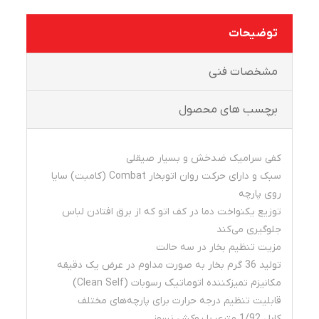
توضیحات
مشخصات فنی
برچسب های محصول
کفی سرامیک
ضدخش
و بسیار صیقلی
سبک و دارای حرکت روان اتوبخار Combat (کامبت) سایا
روی پارچه
توزیع یكنواخت دما در کف اتو که از برق افتادن لباس
جلوگیری می‌کند
مزیت تنظیم بخار در سه حالت
تولید 36 گرم بخار به صورت مداوم در عرض یک دقیقه
مكانیزم تمیزکننده
اتوماتیک
رسوبات (Clean Self)
قابلیت تنظیم درجه حرارت برای پارچه‌های مختلف
کابل 1/92 متری با روکش نسوز