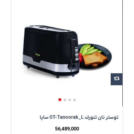
توستر نان تنورك OT-Tanoorak_L سایا
56٬489٬000