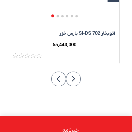
اتوبخار SI-DS 702 پارس خزر
ا
55٬443٬000
خبرنامه