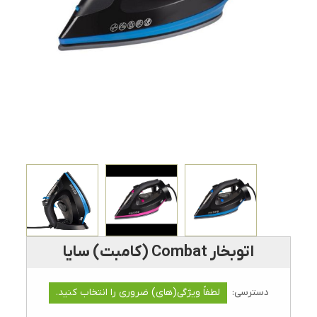
اتوبخار Combat (کامبت) سایا
دسترسی:
لطفاً ویژگی(های) ضروری را انتخاب کنید.